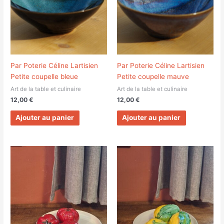
Par Poterie Céline Lartisien
Par Poterie Céline Lartisien
Petite coupelle bleue
Petite coupelle mauve
Art de la table et culinaire
Art de la table et culinaire
12,00
€
12,00
€
Ajouter au panier
Ajouter au panier