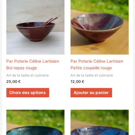
produit
a
plusieurs
variations.
Les
options
peuvent
être
choisies
Par Poterie Céline Lartisien
Par Poterie Céline Lartisien
sur
Bol repas rouge
Petite coupelle rouge
la
Art de la table et culinaire
Art de la table et culinaire
page
25,00
€
12,00
€
du
produit
Choix des options
Ajouter au panier