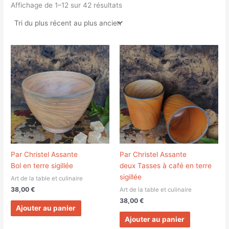
Affichage de 1–12 sur 42 résultats
Par Christel Assante
Par Christel Assante
Bol en terre sigillée
deux Tasses à café en terre
sigillée
Art de la table et culinaire
38,00
€
Art de la table et culinaire
38,00
€
Ajouter au panier
Ajouter au panier