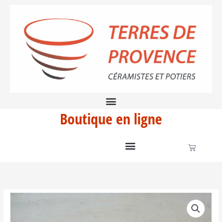
Aller
au
contenu
Boutique en ligne
Panier
quantité
de
Bol