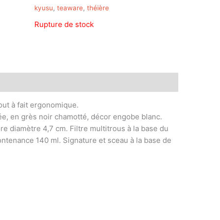
kyusu
,
teaware
,
théière
Rupture de stock
ntaires
Magasin
Customer Queries (0)
out à fait ergonomique.
ée, en grès noir chamotté, décor engobe blanc.
re diamètre 4,7 cm. Filtre multitrous à la base du
ontenance 140 ml. Signature et sceau à la base de