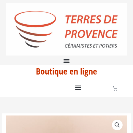
Aller
en
au
terre
contenu
sigillée
Boutique en ligne
Panier
quantité
de
Tasse