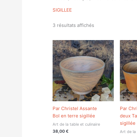
SIGILLEE
3 résultats affichés
Par Christel Assante
Par Chr
Bol en terre sigillée
deux Ta
sigillée
Art de la table et culinaire
38,00
€
Art de la 