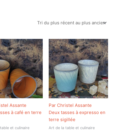
istel Assante
Par Christel Assante
sses à café en terre
Deux tasses à expresso en
terre sigillée
table et culinaire
Art de la table et culinaire