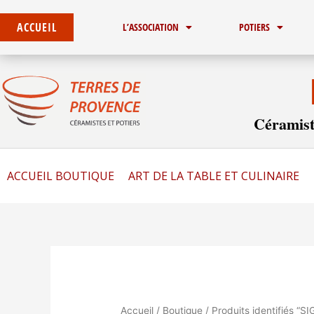
Trié
Aller
du
au
plus
ACCUEIL
L’ASSOCIATION
POTIERS
récent
contenu
au
plus
ancien
Céramist
ACCUEIL BOUTIQUE
ART DE LA TABLE ET CULINAIRE
Accueil
/
Boutique
/ Produits identifiés “SI