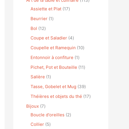
Art de la table et culinaire
113
Assiette et Plat
17
Beurrier
1
Bol
12
Coupe et Saladier
4
Coupelle et Ramequin
10
Entonnoir à confiture
1
Pichet, Pot et Bouteille
11
Salière
1
Tasse, Gobelet et Mug
39
Théières et objets du thé
17
Bijoux
7
Boucle d'oreilles
2
Collier
5