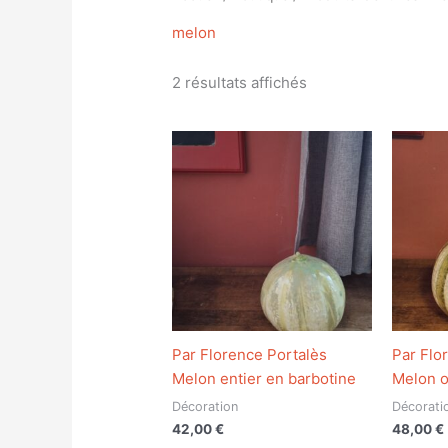
melon
2 résultats affichés
Par Florence Portalès
Par Flo
Melon entier en barbotine
Melon o
Décoration
Décorati
42,00
€
48,00
€