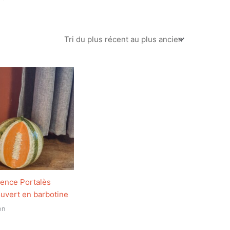
rence Portalès
uvert en barbotine
on