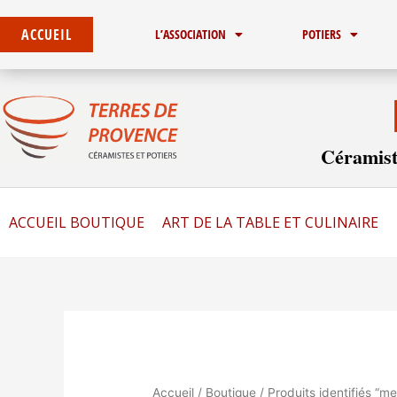
Trié
Aller
du
au
plus
ACCUEIL
L’ASSOCIATION
POTIERS
récent
contenu
au
plus
ancien
Céramist
ACCUEIL BOUTIQUE
ART DE LA TABLE ET CULINAIRE
Accueil
/
Boutique
/ Produits identifiés “me