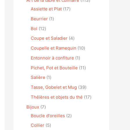
Art de la table et culinaire
113
Assiette et Plat
17
Beurrier
1
Bol
12
Coupe et Saladier
4
Coupelle et Ramequin
10
Entonnoir à confiture
1
Pichet, Pot et Bouteille
11
Salière
1
Tasse, Gobelet et Mug
39
Théières et objets du thé
17
Bijoux
7
Boucle d'oreilles
2
Collier
5