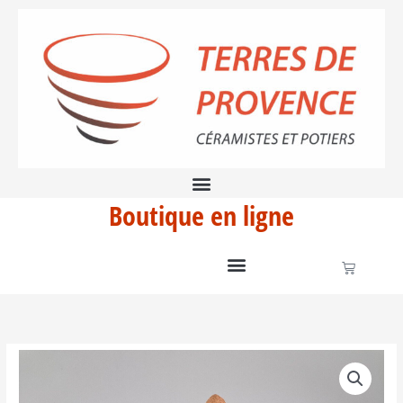
Aller
Céramique
au
Sportive
contenu
III
Boutique en ligne
Panier
quantité
de
Sculpture