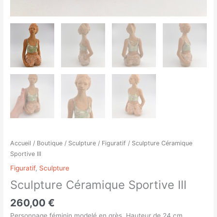
Accueil
/
Boutique
/
Sculpture
/
Figuratif
/ Sculpture Céramique
Sportive III
Figuratif
,
Sculpture
Sculpture Céramique Sportive III
260,00
€
Personnage féminin modelé en grès. Hauteur de 24 cm.