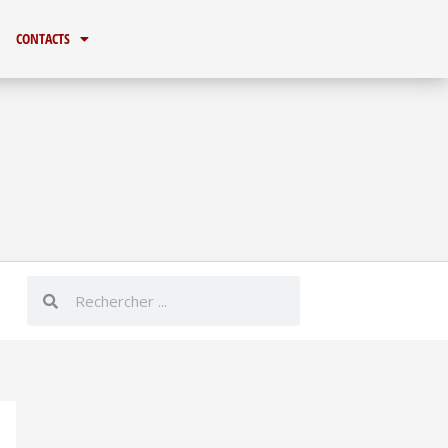
SAVON
JAUNE
CONTACTS
Rechercher
Rechercher
er