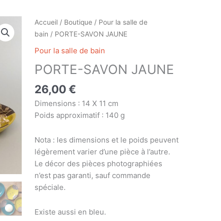
quantité
Accueil
/
Boutique
/
Pour la salle de
de
bain
/ PORTE-SAVON JAUNE
PORTE-
Pour la salle de bain
SAVON
PORTE-SAVON JAUNE
JAUNE
26,00
€
Dimensions : 14 X 11 cm
Poids approximatif : 140 g
Nota : les dimensions et le poids peuvent
légèrement varier d’une pièce à l’autre.
Le décor des pièces photographiées
n’est pas garanti, sauf commande
spéciale.
Existe aussi en bleu.