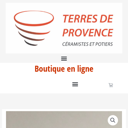
Aller
BZ2
au
contenu
Boutique en ligne
Panier
quantité
de
Vase