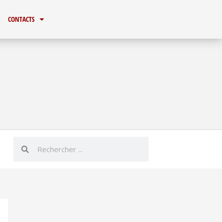
aux
vagues
CONTACTS
Rechercher
Rechercher
er