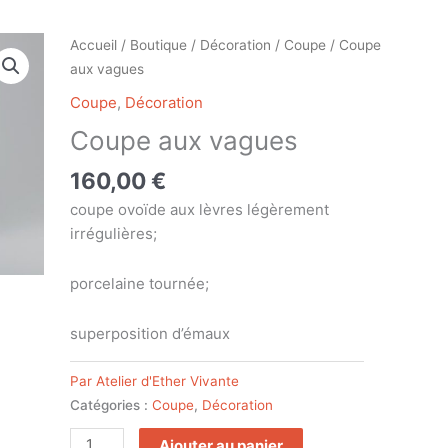
quantité
Accueil
/
Boutique
/
Décoration
/
Coupe
/ Coupe
de
aux vagues
Coupe
Coupe
,
Décoration
aux
Coupe aux vagues
vagues
160,00
€
coupe ovoïde aux lèvres légèrement
irrégulières;
porcelaine tournée;
superposition d’émaux
Par Atelier d'Ether Vivante
Catégories :
Coupe
,
Décoration
Ajouter au panier