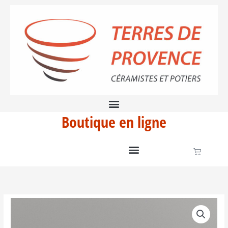
Aller
Clown
au
contenu
Boutique en ligne
Panier
quantité
de
Collier