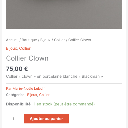
Accueil
/
Boutique
/
Bijoux
/
Collier
/ Collier Clown
Bijoux
,
Collier
Collier Clown
75,00
€
Collier « clown » en porcelaine blanche « Blackman »
Par Marie-Noële Luboff
Catégories :
Bijoux
,
Collier
Disponibilité :
1 en stock (peut être commandé)
Ajouter au panier