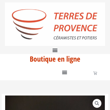
Aller
bleue
au
ciel
contenu
75cl
Boutique en ligne
Panier
quantité
de
Théière