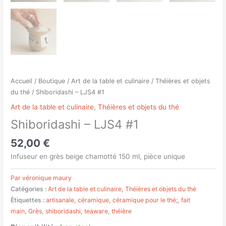
Accueil
/
Boutique
/
Art de la table et culinaire
/
Théières et objets
du thé
/ Shiboridashi – LJS4 #1
Art de la table et culinaire
,
Théières et objets du thé
Shiboridashi – LJS4 #1
52,00
€
Infuseur en grès beige chamotté 150 ml, pièce unique
Par véronique maury
Catégories :
Art de la table et culinaire
,
Théières et objets du thé
Étiquettes :
artisanale
,
céramique
,
céramique pour le thé;
,
fait
main
,
Grès
,
shiboridashi
,
teaware
,
théière