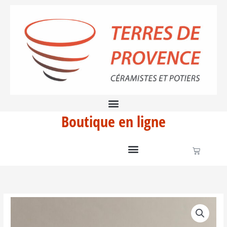
Aller
-
au
LJS4
contenu
#1
Boutique en ligne
Panier
quantité
de
Shiboridashi