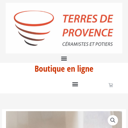
Aller
tasse
au
expresso
contenu
blanche
Boutique en ligne
Panier
quantité
de
FACETTE