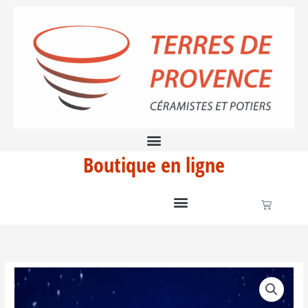
Aller
provençale
au
contenu
Boutique en ligne
Panier
quantité
de
Salière