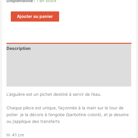
Disponibilité :
1 en stock
Ajouter au panier
Description
Informations complémentaires
Magasin
Customer Queries (0)
L’aiguière est un pichet destiné à servir de l’eau.
Chaque pièce est unique, façonnée à la main sur le tour de
potier je la décore à l’engobe (barbotine coloré), et je dessine
ou j’applique des transferts
H: 41 cm