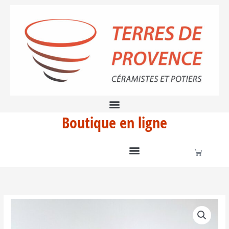
Aller
baroque
au
contenu
Boutique en ligne
Panier
quantité
de
Aiguiere