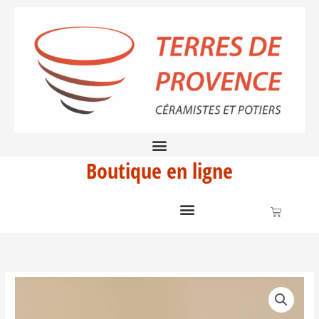
Aller
à
au
confiture
contenu
Boutique en ligne
Panier
quantité
de
Entonnoir