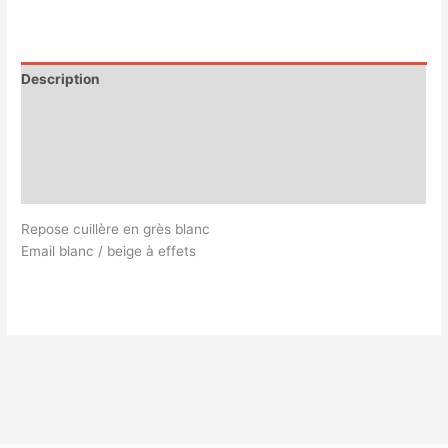
Description
Informations complémentaires
Magasin
Customer Queries (0)
Repose cuillère en grès blanc
Email blanc / beige à effets