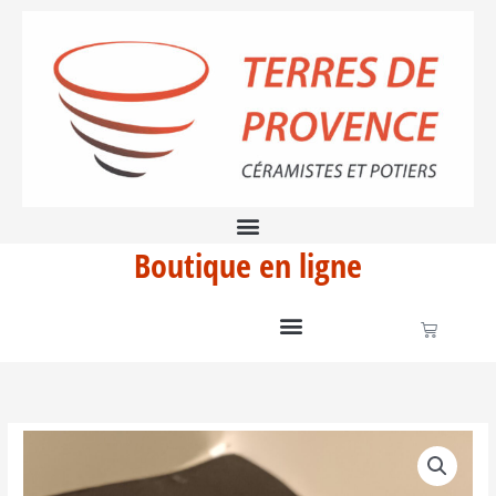
Aller
cuillère
au
contenu
Boutique en ligne
Panier
quantité
de
Repose