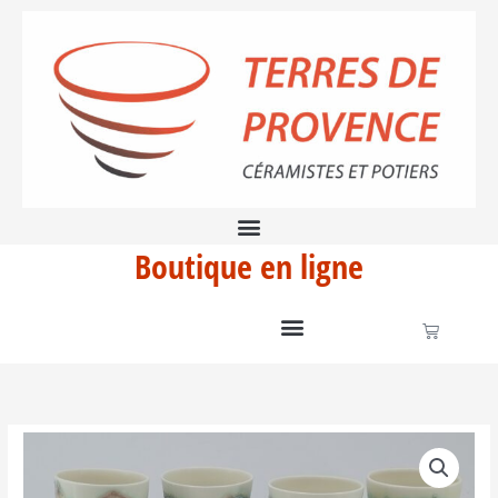
Aller
TASSES
au
EXPRESSO
contenu
Boutique en ligne
Panier
quantité
de
4