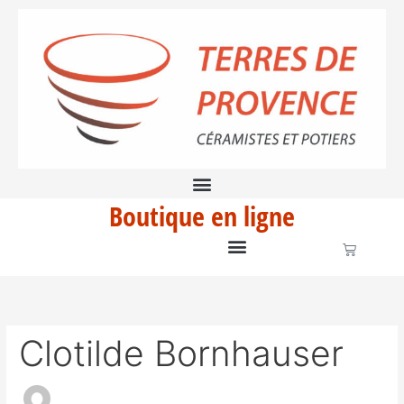
Aller
Rechercher :
au
contenu
Boutique en ligne
Panier
Clotilde Bornhauser