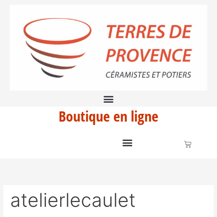
Aller
Rechercher :
au
contenu
Boutique en ligne
Panier
atelierlecaulet